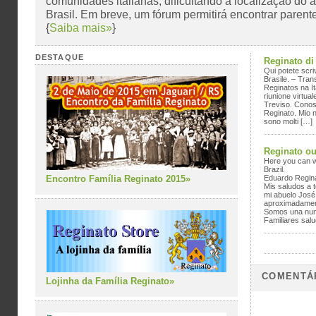
comunidades italianas, dificultando a localização do a
Brasil. Em breve, um fórum permitirá encontrar parente
{
Saiba mais»
}
DESTAQUE
Reginato di 
Qui potete scriv
Brasile. – Tra
Reginatos na It
riunione virtua
Treviso. Conosc
Reginato. Mio 
sono molti […]
Reginato ou
Here you can wr
Brazil.
Encontro Família Reginato 2015»
Eduardo Regina
Mis saludos a t
mi abuelo José
aproximadamen
Somos una nume
Familiares sal
COMENTÁ
Lojinha da Família Reginato»