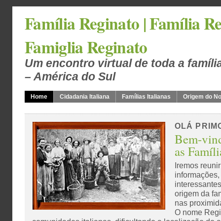
Família Reginato | Família Re
Famiglia Reginato
Um encontro virtual de toda a famíli
– América do Sul
Home
Cidadania Italiana
Famílias Italianas
Origem do N
OLÁ PRIMO
Bem-vind
as Famíli
Iremos reunir
informações, 
interessantes
origem da fam
nas proximid
O nome Regi