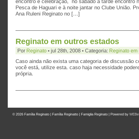
encontro e celebração, no sábado à tarde encontro 
Pesca de Haguari e à noite jantar no Clube União. 
Ana Ruleni Reginato no […]
Reginato em outros estados
Por
Reginato
• jul 28th, 2008 • Categoria:
Reginato em 
Caso ainda não exista uma categoria de discussão c
você está, utilize esta. caso haja necessidade pode
própria.
© 2026
Família Reginato | Família Reginatto | Famiglia Reginato
|
Powered by
WEBeC