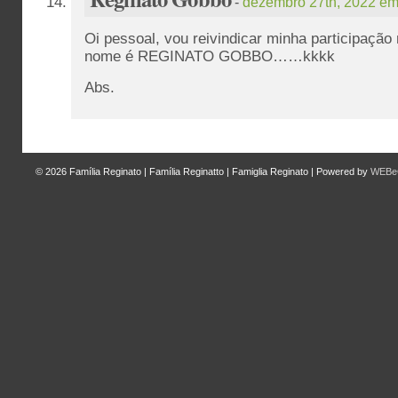
-
dezembro 27th, 2022 em
Oi pessoal, vou reivindicar minha participação
nome é REGINATO GOBBO……kkkk
Abs.
© 2026
Família Reginato | Família Reginatto | Famiglia Reginato
|
Powered by
WEBeC