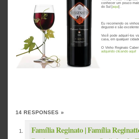
conhecer um pouco mais
do Sul [
aqui
] .
Eu recomendo os vinhos 
degustei e são excelente
Você pode adquirí-los vi
casa, em qualquer cidade
O Vinho Reginato Caber
adquirido clicando aqui!
14 RESPONSES
»
Família Reginato | Família Reginatt