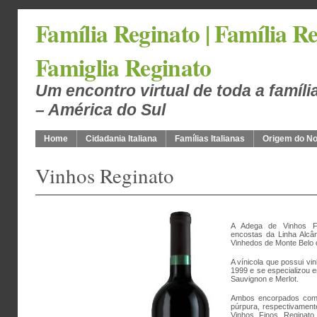
Família Reginato | Família Re
Famiglia Reginato
Um encontro virtual de toda a famíli
– América do Sul
Home
Cidadania Italiana
Famílias Italianas
Origem do N
Vinhos Reginato
A Adega de Vinhos Fi
encostas da Linha Alcân
Vinhedos de Monte Belo 
A vínicola que possui vi
1999 e se especializou e
Sauvignon e Merlot.
Ambos encorpados com 
púrpura, respectivament
Vinhos Finos Reginato